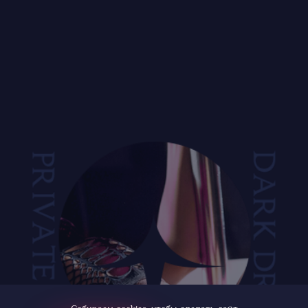
ФУТБОЛКА СВЯТОЙ
Из серии "Святой"
10 000₽
我们在
г. Владивосток, ул. Суханова 63
Вход с левой стороны, 2 этаж
ВЫЗВАТЬ ТАКСИ
© DARK DREAMS,
2026
+ 7 994 109 69 69
隐私政策
+ 7 994 109 69 69
用户协议
info@darkdreams.bar