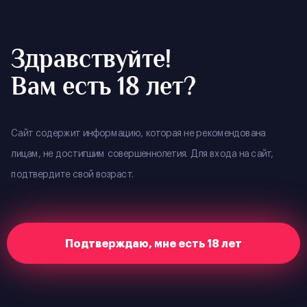
YOUR CITY
:
ВЛАДИВОСТОК
预定
Здравствуйте!
Вам есть 18 лет?
Home
Merch
Сайт содержит информацию, которая не рекомендована
О коллекции
лицам, не достигшим совершеннолетия. Для входа на сайт,
подтвердите свой возраст.
Здесь вы найдете эксклюзивную коллекцию
одежды и сувениров с символикой нашего
Подтверждаю, мне есть 18 лет
клуба.
Важно! Из-за ограниченного количества товара, мы