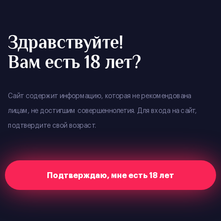
YOUR CITY
:
ВЛАДИВОСТОК
RESERVE
Здравствуйте!
Вам есть 18 лет?
Home
Merch
Футболка СВЯТОЙ
Важно! Из-за ограниченного количества товара, мы
Сайт содержит информацию, которая не рекомендована
ввели новые правила покупки: товар можно
лицам, не достигшим совершеннолетия. Для входа на сайт,
приобрести только при входе в наш клуб!
подтвердите свой возраст.
Футболка
В наличии
Подтверждаю, мне есть 18 лет