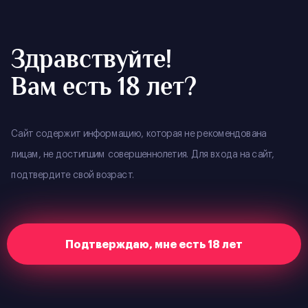
YOUR CITY
:
ВЛАДИВОСТОК
RESERVE
Здравствуйте!
Вам есть 18 лет?
Home
Merch
Картхолдер DARK DREAMS
Важно! Из-за ограниченного количества товара, мы
Сайт содержит информацию, которая не рекомендована
ввели новые правила покупки: товар можно
лицам, не достигшим совершеннолетия. Для входа на сайт,
приобрести только при входе в наш клуб!
подтвердите свой возраст.
В наличии
Подтверждаю, мне есть 18 лет